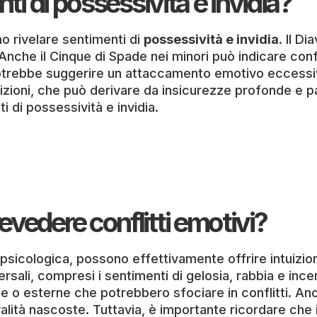
nti di possessività e invidia?
o rivelare sentimenti di
possessività e invidia
. Il D
che il Cinque di Spade nei minori può indicare conflit
potrebbe suggerire un attaccamento emotivo eccessiv
izioni, che può derivare da insicurezze profonde e pau
i di possessività e invidia.
evedere conflitti emotivi?
psicologica, possono effettivamente offrire intuizioni
ali, compresi i sentimenti di gelosia, rabbia e incert
e o esterne che potrebbero sfociare in conflitti. Anc
valità nascoste. Tuttavia, è importante ricordare che 