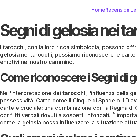
Home
Recensioni
Le
Segni di gelosia nei ta
I tarocchi, con la loro ricca simbologia, possono off
gelosia
nei tarocchi, possiamo riconoscere le carte
emotivi nel nostro cammino.
Come riconoscere i Segni di ge
Nell’interpretazione dei
tarocchi
, l’influenza della
possessività. Carte come il Cinque di Spade o il Diavo
carte è cruciale: una combinazione con la Regina di
conflitti verbali dovuti a sospetti infondati. È impor
come la gelosia possa influenzare la situazione attua