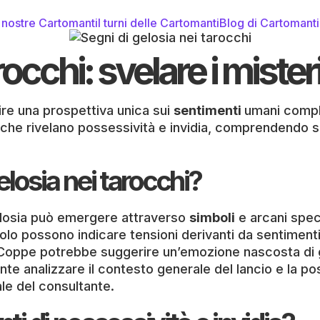
 nostre Cartomanti
I turni delle Cartomanti
Blog di Cartomant
rocchi: svelare i miste
rire una prospettiva unica sui
sentimenti
umani comple
 che rivelano possessività e invidia, comprendendo s
losia nei tarocchi?
 gelosia può emergere attraverso
simboli
e arcani spec
lo possono indicare tensioni derivanti da sentimenti di
 Coppe potrebbe suggerire un’emozione nascosta di g
tante analizzare il contesto generale del lancio e la p
le del consultante.