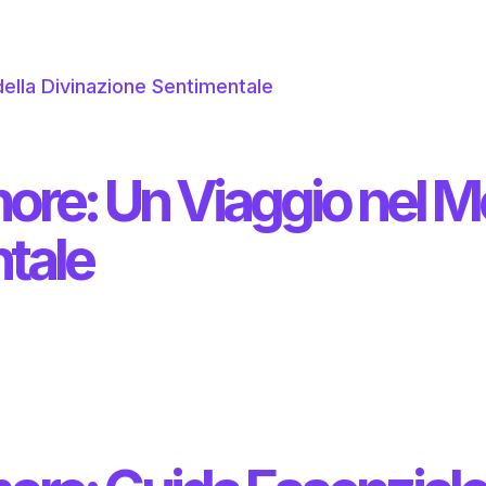
more: Un Viaggio nel M
tale