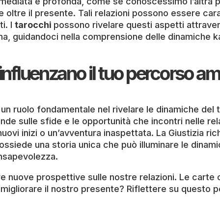
mediata e profonda, come se conoscessimo l’altra per
oltre il presente. Tali relazioni possono essere cara
i. I
tarocchi
possono rivelare questi aspetti attrave
arma, guidandoci nella comprensione delle dinamiche k
i influenzano il tuo percorso 
o un ruolo fondamentale nel rivelare le dinamiche de
nde sulle sfide e le opportunità che incontri nelle rel
i inizi o un’avventura inaspettata. La Giustizia richia
ssiede una storia unica che può illuminare le dinami
nsapevolezza.
re nuove prospettive sulle nostre relazioni. Le carte
gliorare il nostro presente? Riflettere su questo po