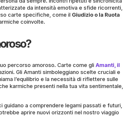
sona da sempre. Incontri ripetuti e sincronicità
tterizzate da intensità emotiva e sfide ricorrenti,
rso carte specifiche, come il
Giudizio o la Ruota
armiche coinvolte.
amoroso?
l tuo percorso amoroso. Carte come gli
Amanti, il
azioni. Gli Amanti simboleggiano scelte cruciali e
ma l’equilibrio e la necessità di riflettere sulle
che karmiche presenti nella tua vita sentimentale,
 ci guidano a comprendere legami passati e futuri,
trebbe aprire nuovi orizzonti nel nostro viaggio