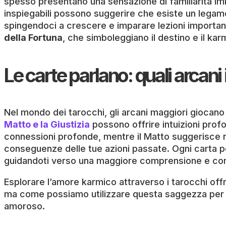
spesso presentano una sensazione di familiarità im
inspiegabili possono suggerire che esiste un legame 
spingendoci a crescere e imparare lezioni important
della Fortuna
, che simboleggiano il destino e il k
Le carte parlano: quali arcan
Nel mondo dei tarocchi, gli arcani maggiori giocan
Matto e la Giustizia
possono offrire intuizioni profo
connessioni profonde, mentre il Matto suggerisce nuov
conseguenze delle tue azioni passate. Ogni carta po
guidandoti verso una maggiore comprensione e co
Esplorare l’amore karmico attraverso i tarocchi off
ma come possiamo utilizzare questa saggezza per mi
amoroso.