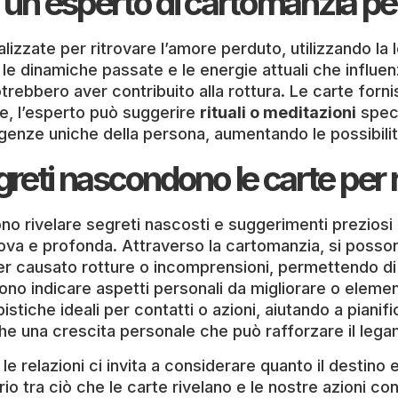
a un esperto di cartomanzia per
izzate per ritrovare l’amore perduto, utilizzando la
a le dinamiche passate e le energie attuali che influ
rebbero aver contribuito alla rottura. Le carte forni
re, l’esperto può suggerire
rituali o meditazioni
speci
esigenze uniche della persona, aumentando le possibil
greti nascondono le carte per 
no rivelare segreti nascosti e suggerimenti preziosi
ova e profonda. Attraverso la cartomanzia, si posso
r causato rotture o incomprensioni, permettendo di 
o indicare aspetti personali da migliorare o elementi
mpistiche ideali per contatti o azioni, aiutando a pia
che una crescita personale che può rafforzare il leg
relazioni ci invita a considerare quanto il destino e i
rio tra ciò che le carte rivelano e le nostre azioni c