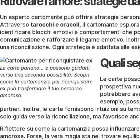
Ritrovare l’amore: strategie d
Un esperto cartomante può offrire strategie personal
Attraverso
tarocchi e oracoli
, il cartomante esplor
identificare blocchi emotivi e comportamenti che pot
comunicazione e rafforzare il legame emotivo. Inolt
una riconciliazione. Ogni strategia è adattata alle 
Quali se
Le carte parlano… e possono guidarti
verso una seconda possibilità. Scopri
Le carte posso
come la cartomanzia per riconquistare
prospettiva nu
ex può trasformare il tuo percorso
potrebbero ave
amoroso.
esempio, posson
partner. Inoltre, le carte forniscono intuizioni su te
solo guida verso la riconciliazione, ma favorisce an
Riflettere su come la cartomanzia possa influenzare le 
amorose. Forse, la vera magia sta nel trovare equilib