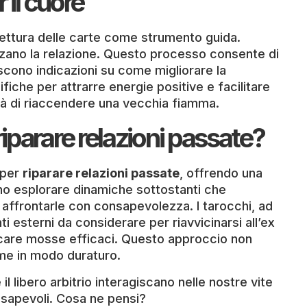
 il cuore
 lettura delle carte come strumento guida.
enzano la relazione. Questo processo consente di
scono indicazioni su come migliorare la
fiche per attrarre energie positive e facilitare
ità di riaccendere una vecchia fiamma.
riparare relazioni passate?
 per
riparare relazioni passate
, offrendo una
no esplorare dinamiche sottostanti che
affrontarle con consapevolezza. I tarocchi, ad
 esterni da considerare per riavvicinarsi all’ex
nificare mosse efficaci. Questo approccio non
ame in modo duraturo.
l libero arbitrio interagiscano nelle nostre vite
onsapevoli. Cosa ne pensi?