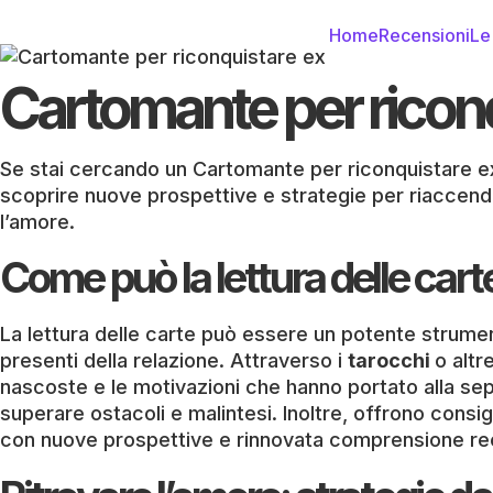
Home
Recensioni
Le
Cartomante per riconqu
Se stai cercando un Cartomante per riconquistare e
scoprire nuove prospettive e strategie per riaccend
l’amore.
Come può la lettura delle car
La lettura delle carte può essere un potente strume
presenti della relazione. Attraverso i
tarocchi
o altr
nascoste e le motivazioni che hanno portato alla se
superare ostacoli e malintesi. Inoltre, offrono consi
con nuove prospettive e rinnovata comprensione recip