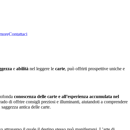
Amore
Contattaci
ggezza
e
abilità
nel leggere le
carte
, può offrirti prospettive uniche e
profonda
conoscenza delle carte e all’esperienza accumulata nel
 grado di offrire consigli preziosi e illuminanti, aiutandoti a comprendere
a saggezza antica delle carte.
 attraverso il quale il destino stesso può manifestarsi. L’arte di