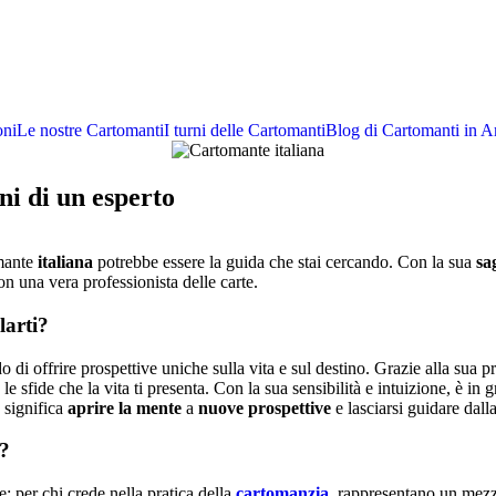
oni
Le nostre Cartomanti
I turni delle Cartomanti
Blog di Cartomanti in 
ni di un esperto
omante
italiana
potrebbe essere la guida che stai cercando. Con la sua
sa
on una vera professionista delle carte.
larti?
o di offrire prospettive uniche sulla vita e sul destino. Grazie alla sua 
 le sfide che la vita ti presenta. Con la sua sensibilità e intuizione, è in
 significa
aprire la mente
a
nuove prospettive
e lasciarsi guidare dall
o?
: per chi crede nella pratica della
cartomanzia
, rappresentano un mezzo