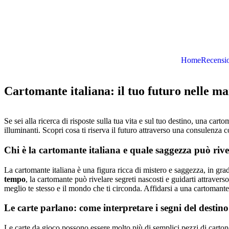
Home
Recensi
Cartomante italiana: il tuo futuro nelle ma
Se sei alla ricerca di risposte sulla tua vita e sul tuo destino, una cart
illuminanti. Scopri cosa ti riserva il futuro attraverso una consulenza c
Chi è la cartomante italiana e quale saggezza può rive
La cartomante italiana è una figura ricca di mistero e saggezza, in grad
tempo
, la cartomante può rivelare segreti nascosti e guidarti attraverso
meglio te stesso e il mondo che ti circonda. Affidarsi a una cartomante
Le carte parlano: come interpretare i segni del destin
Le carte da gioco possono essere molto più di semplici pezzi di cartone