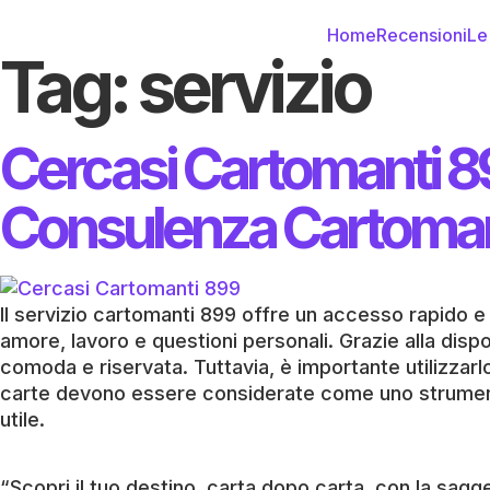
Home
Recensioni
Le
Tag:
servizio
Cercasi Cartomanti 8
Consulenza Cartoma
Il servizio cartomanti 899 offre un accesso rapido 
amore, lavoro e questioni personali. Grazie alla dispo
comoda e riservata. Tuttavia, è importante utilizzarl
carte devono essere considerate come uno strumento
utile.
“Scopri il tuo destino, carta dopo carta, con la sagg