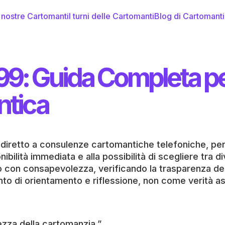
 nostre Cartomanti
I turni delle Cartomanti
Blog di Cartomant
99: Guida Completa pe
ntica
e diretto a consulenze cartomantiche telefoniche, pe
nibilità immediata e alla possibilità di scegliere tra 
o con consapevolezza, verificando la trasparenza dei c
 di orientamento e riflessione, non come verità ass
ezza della cartomanzia.”