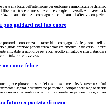
 carte alla forza dell’intenzione per esplorare e armonizzare le dinamic
 libero arbitrio e connessione con le energie universali. Attraverso la le
relazioni autentiche e accompagnare i cambiamenti affettivi con pazienz
i può guidarti nel tuo cuore
a e profonda conoscenza dei tarocchi, accompagnando le persone nella c
ole guide preziose per chi cerca chiarezza emotiva. Attraverso l’interp
te affidabile si riconosce per etica, ascolto empatico e interpretazioni pr
 con intuizione e saggezza.
 un cuore felice
tenti per esplorare i misteri del destino sentimentale. Attraverso simbol
ettamente i segnali dell’universo permette di comprendere meglio desider
izione e conoscenza simbolica per fornire consulenze personalizzate, ai
tuo futuro a portata di mano