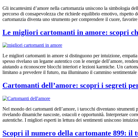
Gli incantesimi d’amore nella cartomanzia uniscono la simbologia delle
percorso di consapevolezza che richiede equilibrio emotivo, rispetto del
cartomanzia diventa uno strumento per comprendere il cuore, favorire 
Le migliori cartomanti in amore: scopri ch
Le migliori cartomanti in amore si distinguono per intuizione, empati
spesso rivelano un legame autentico con le energie dell’amore, rendend
aiutando a riconoscere blocchi interiori e lezioni karmiche. Un cartoman
limitano a prevedere il futuro, ma illuminano il cammino sentimentale
Cartomanti dell’amore: scopri i segreti per
Nel mondo dei cartomanti dell’amore, i tarocchi diventano strumenti po
rivelando dinamiche nascoste, ostacoli e opportunità. Interpretare corr
autentiche. I migliori esperti in lettura dei sentimenti uniscono intu
Scopri il numero della cartomante 899: il 