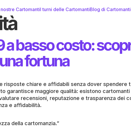
 nostre Cartomanti
I turni delle Cartomanti
Blog di Cartomant
ità
a basso costo: scopri 
una fortuna
 risposte chiare e affidabili senza dover spendere t
o garantisce maggiore qualità: esistono cartomanti
 valutare recensioni, reputazione e trasparenza dei cos
a e affidabilità.
ezza della cartomanzia.”