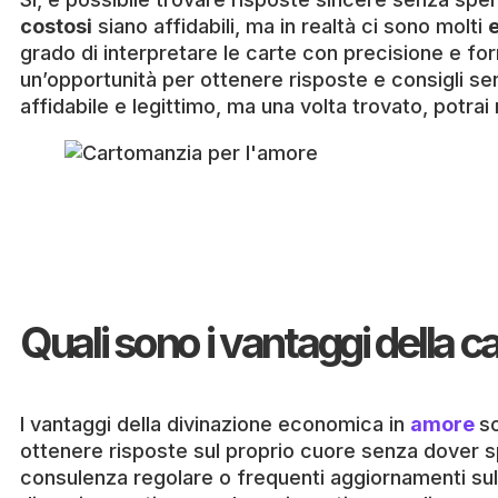
costosi
siano affidabili, ma in realtà ci sono molti
e
grado di interpretare le carte con precisione e for
un’opportunità per ottenere risposte e consigli se
affidabile e legittimo, ma una volta trovato, potrai
Consigli utili per scegliere un
servizio affidabile e trovare il
cartomante giusto per le tue
domande sentimentali.
Quali sono i vantaggi della 
I vantaggi della divinazione economica in
amore
so
ottenere risposte sul proprio cuore senza dover 
consulenza regolare o frequenti aggiornamenti sulla