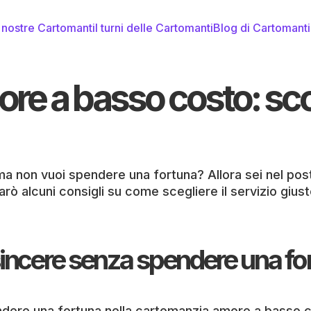
 nostre Cartomanti
I turni delle Cartomanti
Blog di Cartomant
ore a basso costo: sc
 ma non vuoi spendere una fortuna? Allora sei nel post
arò alcuni consigli su come scegliere il servizio gius
 sincere senza spendere una f
pendere una fortuna nella cartomanzia amore a basso