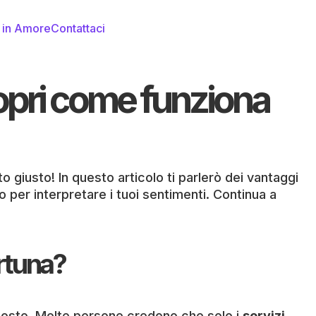
i in Amore
Contattaci
opri come funziona
o giusto! In questo articolo ti parlerò dei vantaggi
to per interpretare i tuoi sentimenti. Continua a
ortuna?
 costo. Molte persone credono che solo i
servizi