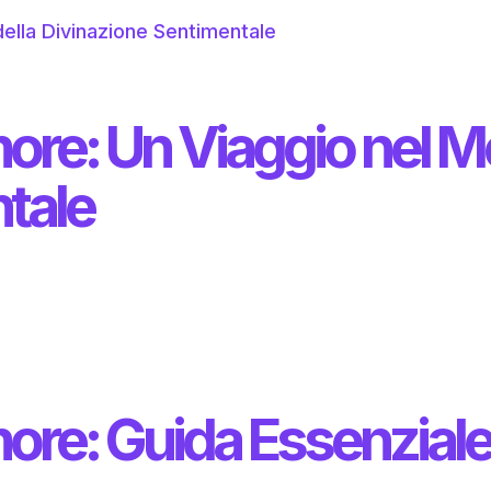
more: Un Viaggio nel M
tale
more: Guida Essenzial